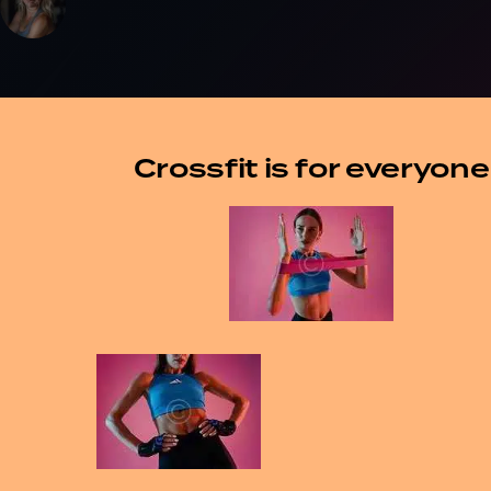
Crossfit is for everyone