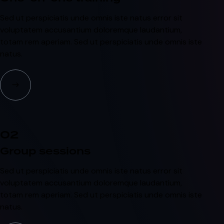
Sed ut perspiciatis unde omnis iste natus error sit
voluptatem accusantium doloremque laudantium,
totam rem aperiam. Sed ut perspiciatis unde omnis iste
natus.
02
Group
sessions
Sed ut perspiciatis unde omnis iste natus error sit
voluptatem accusantium doloremque laudantium,
totam rem aperiam. Sed ut perspiciatis unde omnis iste
natus.