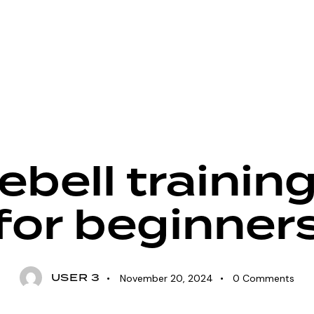
CROSSFIT
ebell trainin
for beginner
USER 3
November 20, 2024
0
Comments