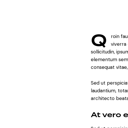
Q
roin fa
viverra
sollicitudin, ips
elementum semper
consequat vitae,
Sed ut perspici
laudantium, tota
architecto beata
At vero 