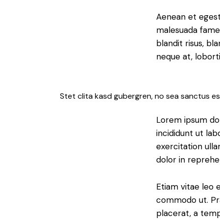
Aenean et egesta
malesuada fames 
blandit risus, b
neque at, loborti
Stet clita kasd gubergren, no sea sanctus es
Lorem ipsum dol
incididunt ut la
exercitation ull
dolor in reprehe
Etiam vitae leo 
commodo ut. Pra
placerat, a temp