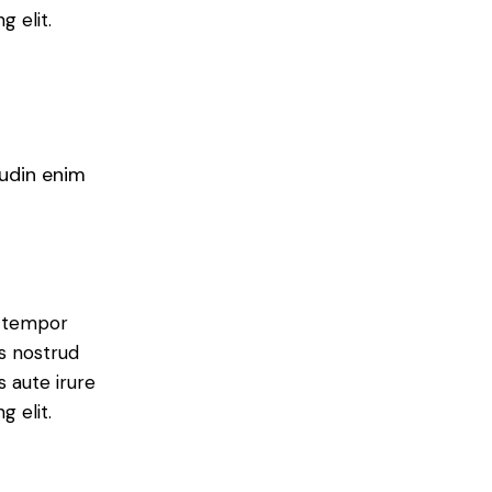
g elit.
tudin enim
d tempor
is nostrud
s aute irure
g elit.