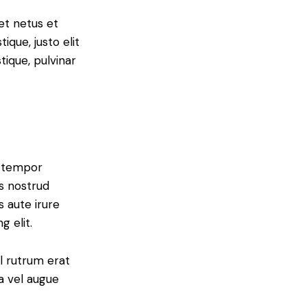
et netus et
ique, justo elit
tique, pulvinar
d tempor
is nostrud
s aute irure
g elit.
el rutrum erat
a vel augue