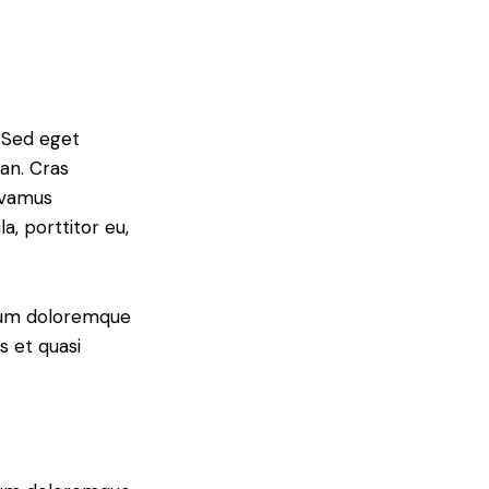
. Sed eget
an. Cras
Vivamus
a, porttitor eu,
tium doloremque
s et quasi