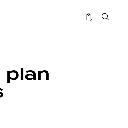
0
g plan
s