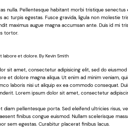
s nulla. Pellentesque habitant morbi tristique senectus 
ac turpis egestas. Fusce gravida, ligula non molestie trist
landit maximus augue magna accumsan ante. Duis id mi tris
s tortor.
t labore et dolore. By
Kevin Smith
or sit amet, consectetur adipisicing elit, sed do eiusmo
bore et dolore magna aliqua. Ut enim ad minim veniam, qu
amco laboris nisi ut aliquip ex ea commodo consequat. Dui
nderit. Lorem ipsum dolor sit amet, consectetur adipiscin
et diam pellentesque porta. Sed eleifend ultricies risus, v
esent finibus congue euismod. Nullam scelerisque mass
or sem egestas. Curabitur placerat finibus lacus.